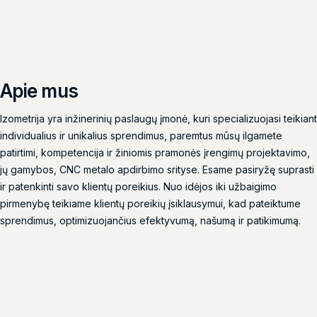
Apie mus
Izometrija yra inžinerinių paslaugų įmonė, kuri specializuojasi teikiant
individualius ir unikalius sprendimus, paremtus mūsų ilgamete
patirtimi, kompetencija ir žiniomis pramonės įrengimų projektavimo,
jų gamybos, CNC metalo apdirbimo srityse. Esame pasiryžę suprasti
ir patenkinti savo klientų poreikius. Nuo idėjos iki užbaigimo
pirmenybę teikiame klientų poreikių įsiklausymui, kad pateiktume
sprendimus, optimizuojančius efektyvumą, našumą ir patikimumą.