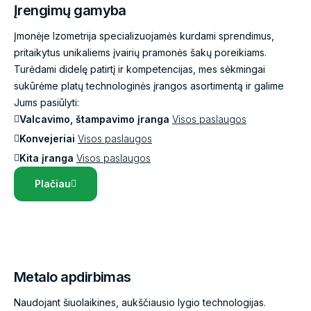
Įrengimų gamyba
Įmonėje Izometrija specializuojamės kurdami sprendimus,
pritaikytus unikaliems įvairių pramonės šakų poreikiams.
Turėdami didelę patirtį ir kompetencijas, mes sėkmingai
sukūrėme platų technologinės įrangos asortimentą ir galime
Jums pasiūlyti:
Valcavimo, štampavimo įranga
Visos paslaugos
Konvejeriai
Visos paslaugos
Kita įranga
Visos paslaugos
Plačiau
Metalo apdirbimas
Naudojant šiuolaikines, aukščiausio lygio technologijas.