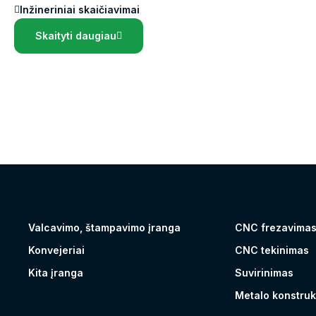
Inžineriniai skaičiavimai
Skaityti daugiau
Įrengimų gamyba
Metalo apdirbi
Valcavimo, štampavimo įranga
CNC frezavima
Konvejeriai
CNC tekinimas
Kita įranga
Suvirinimas
Metalo konstru