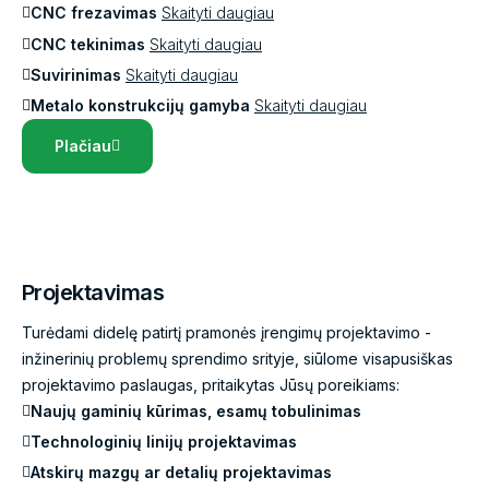
CNC frezavimas
Skaityti daugiau
CNC tekinimas
Skaityti daugiau
Suvirinimas
Skaityti daugiau
Metalo konstrukcijų gamyba
Skaityti daugiau
Plačiau
Projektavimas
Turėdami didelę patirtį pramonės įrengimų projektavimo -
inžinerinių problemų sprendimo srityje, siūlome visapusiškas
projektavimo paslaugas, pritaikytas Jūsų poreikiams:
Naujų gaminių kūrimas, esamų tobulinimas
Technologinių linijų projektavimas
Atskirų mazgų ar detalių projektavimas