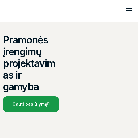
Pradinis
Apie mus
Pramonės
Paslaugos
įrengimų
Kontaktai
projektavim
as
ir
gamyba
Gauti pasiūlymą