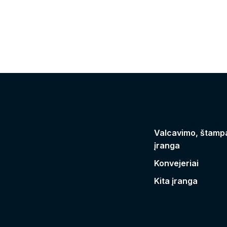
Įrengimų gamyba
Valcavimo, štamp
įranga
Konvejeriai
Kita įranga