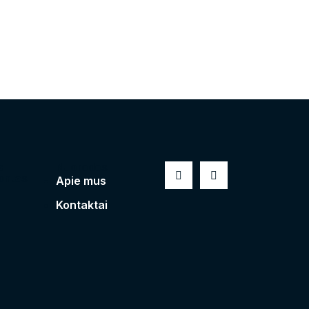
s
Nuorodos
ontas
Apie mus
Kontaktai