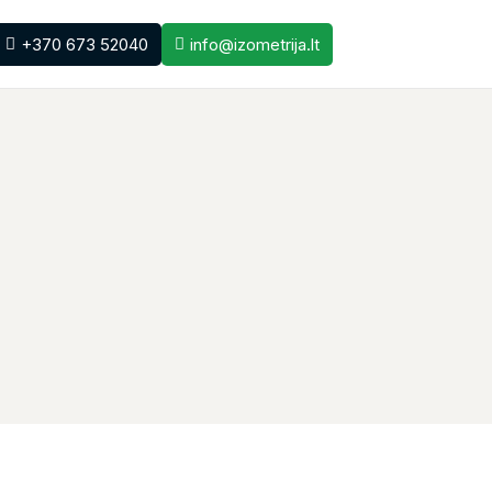
+370 673 52040
info@izometrija.lt