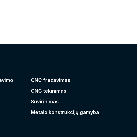
Metalo apdirbimas
Projektavima
Įrengimų rem
avimo
CNC frezavimas
CNC tekinimas
Suvirinimas
Metalo konstrukcijų gamyba