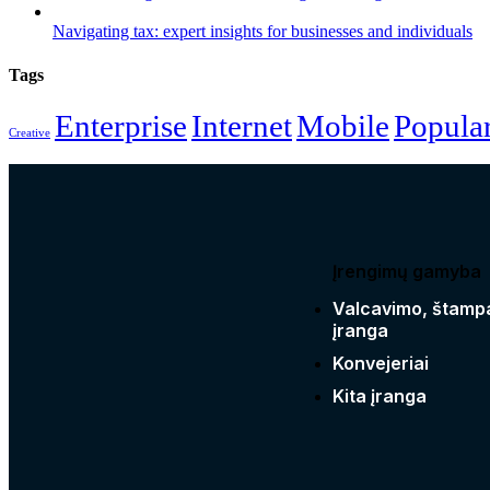
Navigating tax: expert insights for businesses and individuals
Tags
Enterprise
Internet
Mobile
Popula
Creative
Įrengimų gamyba
Valcavimo, štamp
įranga
Konvejeriai
Kita įranga