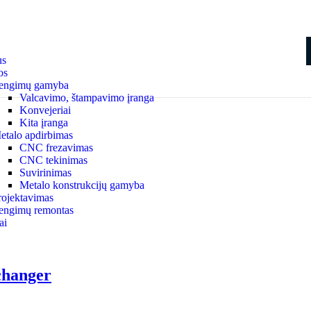
us
os
rengimų gamyba
Valcavimo, štampavimo įranga
Konvejeriai
Kita įranga
etalo apdirbimas
CNC frezavimas
CNC tekinimas
Suvirinimas
Metalo konstrukcijų gamyba
rojektavimas
rengimų remontas
ai
-changer