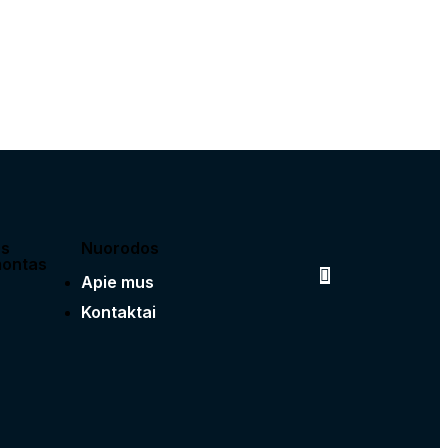
as
Nuorodos
montas
Apie mus
Kontaktai