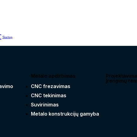
r
Startup
Metalo apdirbimas
Projektavim
Įrengimų re
avimo
CNC frezavimas
CNC tekinimas
Suvirinimas
Metalo konstrukcijų gamyba