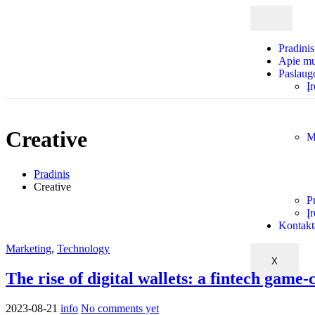
Pradinis
Apie m
Paslaug
Į
Creative
M
Pradinis
Creative
P
Į
Kontakt
Marketing
,
Technology
X
The rise of digital wallets: a fintech game
2023-08-21
info
No comments yet