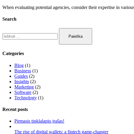
When evaluating potential agencies, consider their expertise in variou
Search
Categories
Blog
(1)
Business
(1)
Guides
(2)
Insights
(2)
Marketing
(2)
Software
(2)
Technology
(1)
Recent posts
Pirmasis tinklalapio įrašas!
The rise of digital wallets: a fintech game-changer